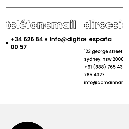
teléfono
email
direcci
+34 626 84
info@digitalizateya.es
españa
00 57
123 george street,
sydney, nsw 2000
+61 (888) 765 4326
765 4327
info@domainname