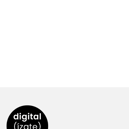
por correo electrónico a
info@mariajosestape.com.
Asimismo, con la
aceptación de este Aviso
Legal, reconoce que la
información y los datos
personales recogidos son
exactos y veraces.