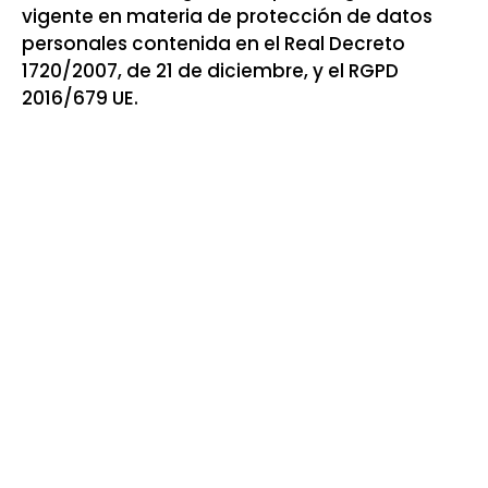
vigente en materia de protección de datos
personales contenida en el Real Decreto
1720/2007, de 21 de diciembre, y el RGPD
2016/679 UE.
Responsable
del
tratamiento:
Cetrex Internet
Marketing SCP
NIF: J-
65477564
Camí Ral , 552,
08302 MATARÓ