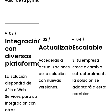
valor de tu pyme.
02 /
Integración
03 /
04 /
Actualizable
Escalable
con
diversas
Accederás a
Si tu empresa
plataformas
actualizaciones
crece o cambia
de la solución
estructuralmente,
La solución
con nuevas
la solución se
dispondrá de
versiones.
adaptará a estos
APIs o Web
cambios
Services para su
integración con
otras