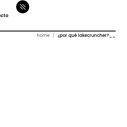
cto
home
¿por qué lakecruncher?__